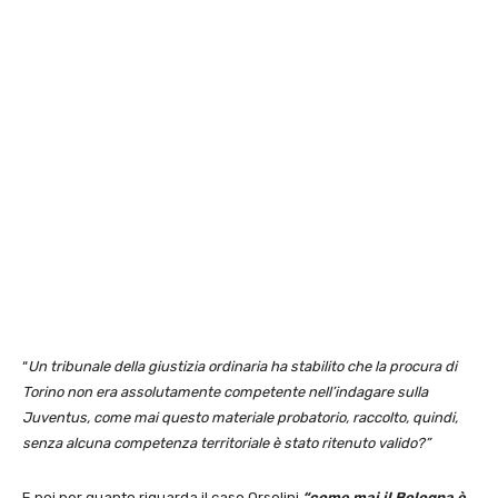
“
Un tribunale della giustizia ordinaria ha stabilito che la procura di
Torino non era assolutamente competente nell’indagare sulla
Juventus, come mai questo materiale probatorio, raccolto, quindi,
senza alcuna competenza territoriale è stato ritenuto valido?”
E poi per quanto riguarda il caso Orsolini
“come mai il Bologna è