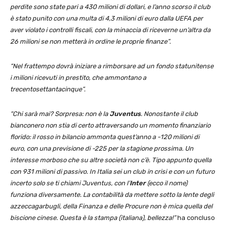
perdite sono state pari a 430 milioni di dollari, e l’anno scorso il club
è stato punito con una multa di 4,3 milioni di euro dalla UEFA per
aver violato i controlli fiscali, con la minaccia di riceverne un’altra da
26 milioni se non metterà in ordine le proprie finanze”.
“Nel frattempo dovrà iniziare a rimborsare ad un fondo statunitense
i milioni ricevuti in prestito, che ammontano a
trecentosettantacinque”.
“Chi sarà mai? Sorpresa: non è la
Juventus
. Nonostante il club
bianconero non stia di certo attraversando un momento finanziario
florido: il rosso in bilancio ammonta quest’anno a -120 milioni di
euro, con una previsione di -225 per la stagione prossima. Un
interesse morboso che su altre società non c’è. Tipo appunto quella
con 931 milioni di passivo. In Italia sei un club in crisi e con un futuro
incerto solo se ti chiami Juventus, con l’
Inter
(ecco il nome)
funziona diversamente. La contabilità da mettere sotto la lente degli
azzeccagarbugli, della Finanza e delle Procure non è mica quella del
biscione cinese. Questa è la stampa (italiana), bellezza!”
ha concluso