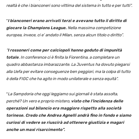
realtà è che i bianconeri sono vittima del sistema in tutto e per tutti”.
“
I bianconeri erano arrivati terzi e avevano tutto il diritto di
giocare la Champions League.
Nella massima competizione
europea, invece, ci e’ andato il Milan, senza alcun titolo o diritto”.
“
I rossoneri come per calciopoli hanno goduto di impunità
totale
. In conference ci è finita la Fiorentina, a completare un
quadro abbastanza imbarazzante. La Juventus ha dovuto piegarsi
alla Uefa per evitare conseguenze ben peggiori, ma la colpa di tutto
è della FIGC che ha agito in modo unilaterale e senza equità”.
“
La Sampdoria che oggi leggiamo sui giornali è stata assolta,
perché? Un vero e proprio mistero,
visto che l’incidenza delle
operazioni sul bilancio era maggiore rispetto alla società
torinese. Credo che Andrea Agnelli andrà fino in fondo e siamo
curiosi di vedere se riuscirà ad ottenere giustizia e magari
anche un maxi risarcimento”.