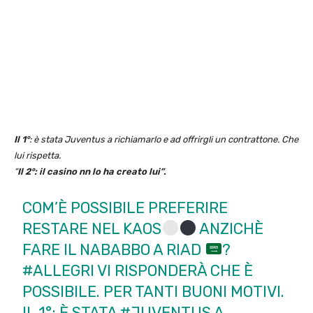
Il 1°
: è stata Juventus a richiamarlo e ad offrirgli un contrattone. Che
lui rispetta.
“
Il 2°: il casino nn lo ha creato lui”.
COM’È POSSIBILE PREFERIRE
RESTARE NEL KAOS
ANZICHÈ
FARE IL NABABBO A RIAD
?
#ALLEGRI
VI RISPONDERÀ CHE È
POSSIBILE. PER TANTI BUONI MOTIVI.
IL 1°: È STATA
#JUVENTUS
A