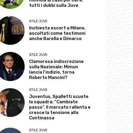
moviola al caso portiere,
tutti i dubbi sulla Juve
STILE JUVE
Inchiesta escort a Milano,
ascoltati come testimoni
anche Barella e Dimarco
STILE JUVE
Clamorosa indiscrezione
sulla Nazionale: Mimun
lancia l’indizio, torna
Roberto Mancini?
STILE JUVE
Juventus, Spalletti scuote
la squadra: “Cambiate
passo”. Il mercato rallenta e
cresce la tensione alla
Continassa
STILE JUVE