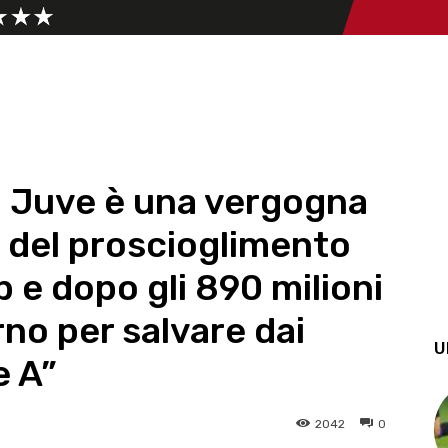
lla Juve è una vergogna
e del proscioglimento
lub e dopo gli 890 milioni
rno per salvare dai
U
e A”
2042
0