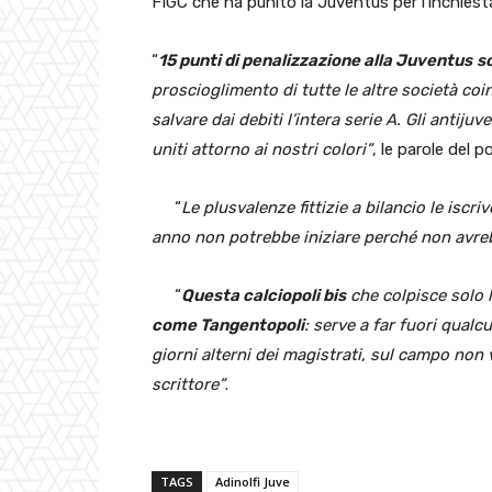
FIGC che ha punito la Juventus per l’inchiest
“
15 punti di penalizzazione alla Juventus
s
proscioglimento di tutte le altre società coi
salvare dai debiti l’intera serie A. Gli antijuv
uniti attorno ai nostri colori”
, le parole del po
“
Le plusvalenze fittizie a bilancio le iscri
anno non potrebbe iniziare perché non avrebb
“
Questa calciopoli bis
che colpisce solo 
come Tangentopoli
: serve a far fuori qualc
giorni alterni dei magistrati, sul campo non 
scrittore”
.
TAGS
Adinolfi Juve