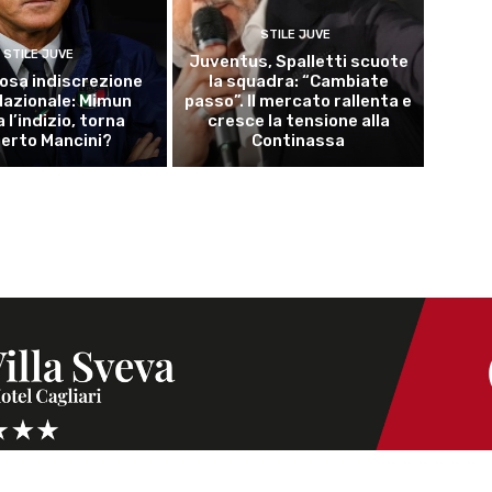
STILE JUVE
STILE JUVE
Juventus, Spalletti scuote
osa indiscrezione
la squadra: “Cambiate
 Nazionale: Mimun
passo”. Il mercato rallenta e
a l’indizio, torna
cresce la tensione alla
erto Mancini?
Continassa