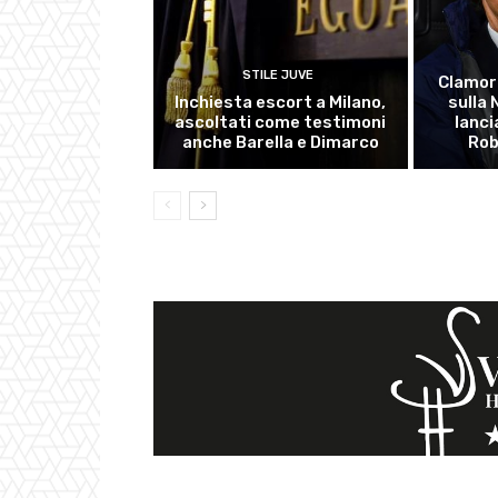
STILE JUVE
Clamor
Inchiesta escort a Milano,
sulla
ascoltati come testimoni
lanci
anche Barella e Dimarco
Rob