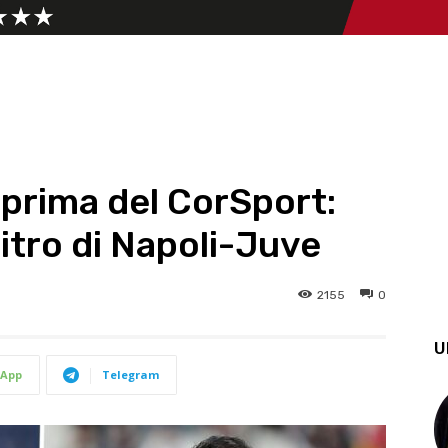
eprima del CorSport:
bitro di Napoli-Juve
2155
0
U
App
Telegram