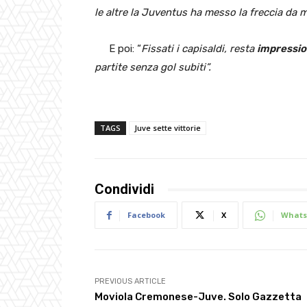
le altre la Juventus ha messo la freccia da m
E poi: “
Fissati i capisaldi, resta
impressio
partite senza gol subiti”.
TAGS
Juve sette vittorie
Condividi
Facebook
X
Whats
PREVIOUS ARTICLE
Moviola Cremonese-Juve. Solo Gazzetta