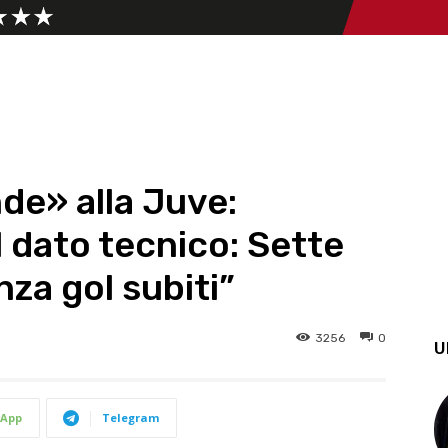
de» alla Juve:
 dato tecnico: Sette
enza gol subiti”
3256
0
U
App
Telegram