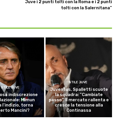
Juve i 2 punti tolti con la Roma e i 2 punti
tolti con la Salernitana”
STILE JUVE
STILE JUVE
Juventus, Spalletti scuote
osa indiscrezione
la squadra: “Cambiate
 Nazionale: Mimun
passo”. Il mercato rallenta e
a l’indizio, torna
cresce la tensione alla
erto Mancini?
Continassa