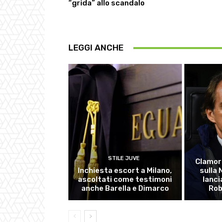
“grida” allo scandalo
LEGGI ANCHE
STILE JUVE
Clamor
Inchiesta escort a Milano,
sulla
ascoltati come testimoni
lanci
anche Barella e Dimarco
Rob