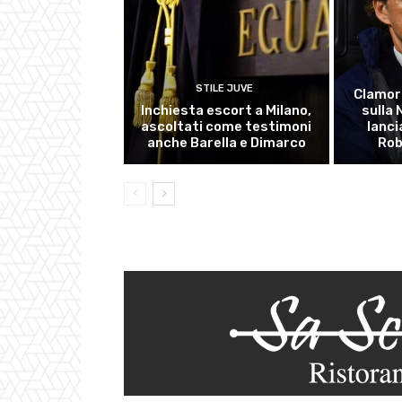
STILE JUVE
Clamor
Inchiesta escort a Milano,
sulla
ascoltati come testimoni
lanci
anche Barella e Dimarco
Rob