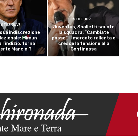
STILE JUVE
STILE JUVE
Juventus, Spalletti scuote
osa indiscrezione
la squadra: “Cambiate
 Nazionale: Mimun
passo”. Il mercato rallenta e
a l’indizio, torna
cresce la tensione alla
erto Mancini?
Continassa