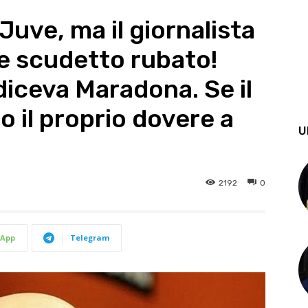
Juve, ma il giornalista
le scudetto rubato!
diceva Maradona. Se il
o il proprio dovere a
U
2192
0
App
Telegram