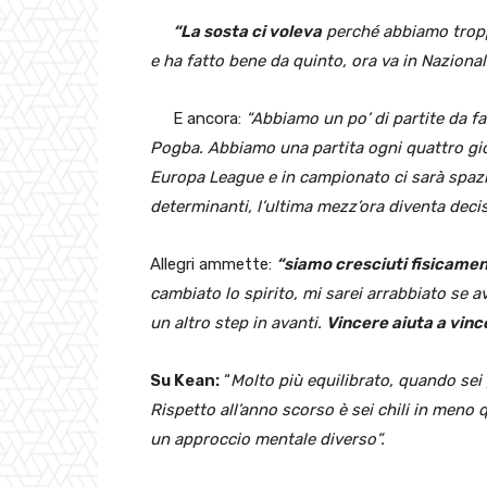
“La sosta ci voleva
perché abbiamo troppi
e ha fatto bene da quinto, ora va in Nazionale
E ancora:
“Abbiamo un po’ di partite da fa
Pogba. Abbiamo una partita ogni quattro gior
Europa League e in campionato ci sarà spazi
determinanti, l’ultima mezz’ora diventa decis
Allegri ammette:
“siamo cresciuti fisicamen
cambiato lo spirito, mi sarei arrabbiato se a
un altro step in avanti.
Vincere aiuta a vinc
Su Kean:
“
Molto più equilibrato, quando sei 
Rispetto all’anno scorso è sei chili in meno
un approccio mentale diverso”.