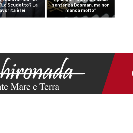
 “Lo Scudetto? La
sentenza Bosman, ma non
avorita è lei
manca molto”