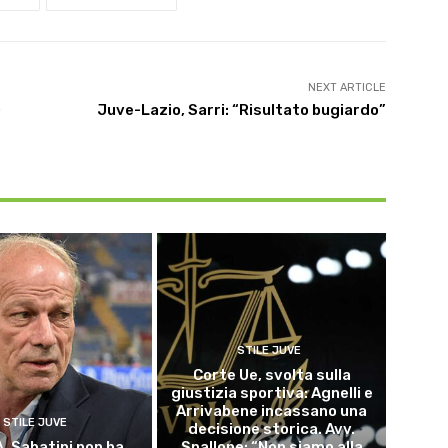
NEXT ARTICLE
0
Juve-Lazio, Sarri: “Risultato bugiardo”
STILE JUVE
Corte Ue, svolta sulla
giustizia sportiva: Agnelli e
Arrivabene incassano una
STILE JUVE
decisione storica. Avv.
A, Sabatini non ha
Spallone: “Non siamo alla