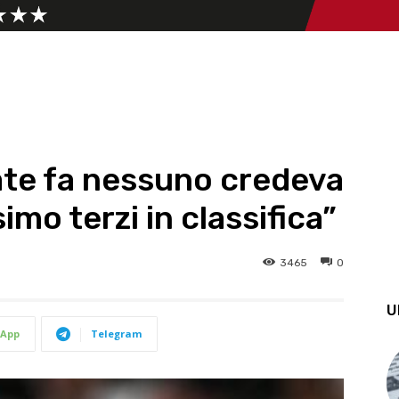
nate fa nessuno credeva
imo terzi in classifica”
3465
0
U
App
Telegram