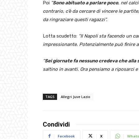
Poi
“
Sono abituato a parlare poco
, nel cal
contrario, c’è da cercare di vincere le partite
da ringraziare questi ragazzi”.
Lotta scudetto:
“Il Napoli sta facendo un c
impressionante. Potenzialmente può finire a 
“
Sei giornate fa nessuno credeva che alla s
saltino in avanti. Ora pensiamo a riposarci e a
TAGS
Allegri Juve Lazio
Condividi
Facebook
X
Whats