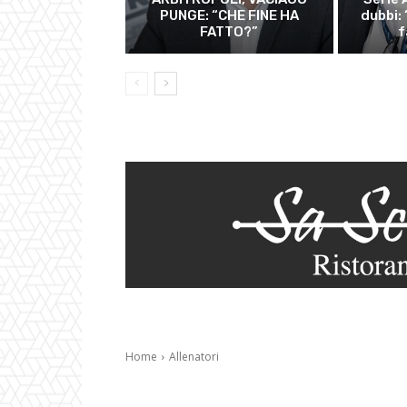
PUNGE: “CHE FINE HA
dubbi:
FATTO?”
f