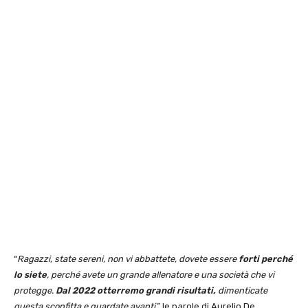
“
Ragazzi, state sereni, non vi abbattete, dovete essere
forti perché
lo siete
, perché avete un grande allenatore e una società che vi
protegge.
Dal 2022 otterremo grandi risultati,
dimenticate
questa sconfitta e guardate avanti”,
le parole di Aurelio De