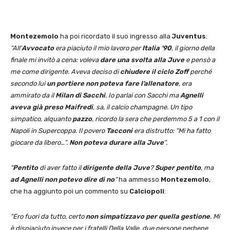
Montezemolo
ha poi ricordato il suo ingresso alla
Juventus
:
“All’
Avvocato
era piaciuto il mio lavoro per
Italia ‘90
, il giorno della
finale mi invitò a cena: voleva
dare una svolta alla Juve
e pensò a
me come dirigente. Aveva deciso di
chiudere il ciclo Zoff
perché
secondo lui
un portiere non poteva fare l’allenatore
, era
ammirato da il
Milan di Sacchi
. Io parlai con Sacchi ma
Agnelli
aveva già preso Maifredi
, sa, il calcio champagne. Un tipo
simpatico, alquanto
pazzo
, ricordo la sera che perdemmo 5 a 1 con il
Napoli in Supercoppa. Il povero
Tacconi
era distrutto: “Mi ha fatto
giocare da libero…”.
Non poteva durare alla Juve
“.
“
Pentito
di aver fatto il
dirigente della Juve
?
Super pentito
, ma
ad Agnelli non potevo dire di no
“
ha ammesso
Montezemolo
,
che ha aggiunto poi un commento su
Calciopoli
:
“Ero fuori da tutto, certo
non simpatizzavo per quella gestione
. Mi
è dispiaciuto invece per i fratelli Della Valle, due persone perbene