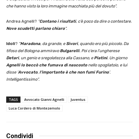
che hanno visto la loro immagine macchiata più del dovuto”.
Andrea Agnelli?
“
Contano i risultati
, c’è poco da dire o contestare.
Nove scudetti parlano chiaro
“.
Idoli
?
“
Maradona
, da grande, e
Sivori
, quando ero più piccolo. Da
tifoso del Bologna ammiravo
Bulgarelli
. Poi c’era l’ungherese
Detari
, un genio e sregolatezza alla Cassano, e
Platini
. Un giorno
Agnelli lo beccò che fumava di nascosto
nello spogliatoio, e lui
disse ‘
Avvocato
,
l’importante è che non fumi Furino
’.
Intelligentissimo”.
TAGS
Avvocato Gianni Agnelli
Juventus
Luca Cordero di Montezemolo
Condividi