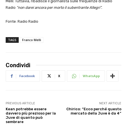
Melli: Tuttavia, ribadisce il giornalista sulle frequenze di Radio
Radio
“non darei ancora per morto il subentrante Allegri”.
Fonte: Radio Radio
TAGS
Franco Melli
Condividi
Facebook
X
WhatsApp
PREVIOUS ARTICLE
NEXT ARTICLE
Kean potrebbe essere
Chirico: “Ecco perché questo
davvero più prezioso per la
mercato della Juve è da 4”
Juve di quanto può
sembrare