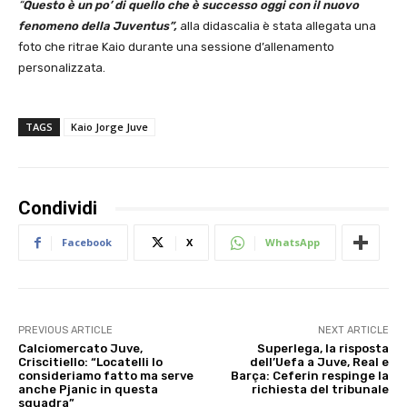
“
Questo è un po’ di quello che è successo oggi con il nuovo
fenomeno della Juventus”,
alla didascalia è stata allegata una
foto che ritrae Kaio durante una sessione d’allenamento
personalizzata.
TAGS
Kaio Jorge Juve
Condividi
Facebook
X
WhatsApp
PREVIOUS ARTICLE
NEXT ARTICLE
Calciomercato Juve,
Superlega, la risposta
Criscitiello: “Locatelli lo
dell’Uefa a Juve, Real e
consideriamo fatto ma serve
Barça: Ceferin respinge la
anche Pjanic in questa
richiesta del tribunale
squadra”