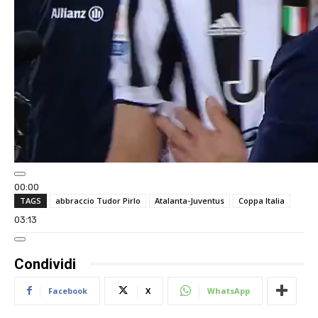
00:00
TAGS
abbraccio Tudor Pirlo
Atalanta-Juventus
Coppa Italia
00:00
03:13
Condividi
Facebook
X
WhatsApp