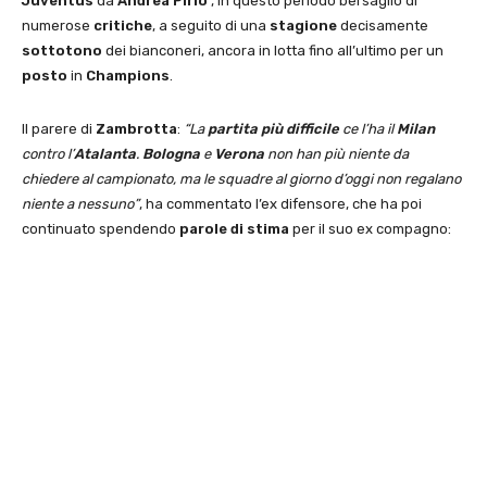
Juventus
da
Andrea Pirlo
, in questo periodo bersaglio di
numerose
critiche
, a seguito di una
stagione
decisamente
sottotono
dei bianconeri, ancora in lotta fino all’ultimo per un
posto
in
Champions
.
Il parere di
Zambrotta
:
“La
partita più difficile
ce l’ha il
Milan
contro l’
Atalanta
.
Bologna
e
Verona
non han più niente da
chiedere al campionato, ma le squadre al giorno d’oggi non regalano
niente a nessuno”
, ha commentato l’ex difensore, che ha poi
continuato spendendo
parole di
stima
per il suo ex compagno: