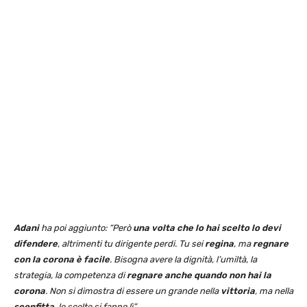
Adani
ha poi aggiunto: “Però
una volta che lo hai scelto lo devi
difendere
, altrimenti tu dirigente perdi. Tu sei
regina
, ma
regnare
con la corona
è facile
. Bisogna avere la dignità, l’umiltà, la
strategia, la competenza di
regnare anche quando non hai la
corona
. Non si dimostra di essere un grande nella
vittoria
, ma nella
sconfitta
, le scelte si fanno lì”.