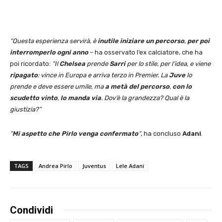
“Questa esperienza servirà, è
inutile iniziare un percorso
,
per poi
interromperlo ogni anno
– ha osservato l’ex calciatore, che ha
poi ricordato:
“Il
Chelsea
prende
Sarri
per lo stile, per l’idea, e viene
ripagato
: vince in Europa e arriva terzo in Premier. La
Juve
lo
prende e deve essere umile, ma
a metà del percorso
,
con lo
scudetto vinto
,
lo manda via
. Dov’è la grandezza? Qual è la
giustizia?”
“
Mi aspetto che Pirlo venga confermato
“
, ha concluso
Adani
.
TAGS
Andrea Pirlo
Juventus
Lele Adani
Condividi