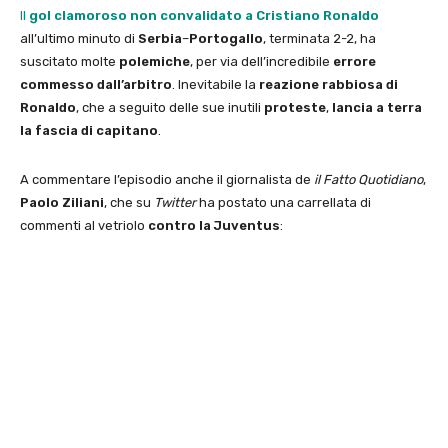
Il
gol clamoroso
non convalidato a Cristiano Ronaldo
all’ultimo minuto di
Serbia
–
Portogallo
, terminata 2-2, ha
suscitato molte
polemiche
, per via dell’incredibile
errore
commesso dall’arbitro
. Inevitabile la
reazione rabbiosa di
Ronaldo
, che a seguito delle sue inutili
proteste
,
lancia a terra
la fascia di capitano
.
A commentare l’episodio anche il giornalista de
il Fatto Quotidiano
,
Paolo Ziliani
, che su
Twitter
ha postato una carrellata di
commenti al vetriolo
contro la Juventus
: