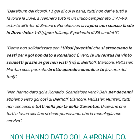
“Dall’album dei ricordi. I 3 gol di cui si parla, tutti non dati e tutti a
favorire la Juve, avvennero tutti in un unico campionato, il 97-98,
estorto all’Inter di Simoni e Ronaldo con la
rapina con scasso finale
in Juve-Inter
1-0 (rigore Iuliano). E parlando di 38 scudetti”.
“Come non solidarizzare con i
tifosi juventini
che
si stracciano le
vesti
per il
gol non dato a Ronaldo
? È vero,
la Juventus ha vinto
scudetti grazie ai gol non visti
(sic) di Bierhoff, Bianconi, Pellissier,
Muntari ecc., però che
brutto quando succede a te
(o a uno dei
tuoi)”.
“Non hanno dato gol a Ronaldo. Scandaloso vero? Beh,
per decenni
abbiamo visto gol così di Bierhoff, Bianconi, Pellissier, Muntari, tutti
non concessi e
tutti nella porta della Juventus
. Dicevano che
torti e favori alla fine si ricompensavano, che la tecnologia non
serviva”.
NON HANNO DATO GOL A
#RONALDO
.