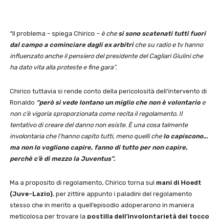
“Il problema – spiega Chirico –
è che
si sono scatenati tutti fuori
dal campo a cominciare dagli ex arbitri
che su radio e tv hanno
influenzato anche il pensiero del presidente del Cagliari Giulini che
ha dato vita alla proteste e fine gara”.
Chirico tuttavia si rende conto della pericolosità dell’intervento di
Ronaldo
“però si vede lontano un miglio che non è volontario
e
non c’è vigoria sproporzionata come recita il regolamento. Il
tentativo di creare del danno non esiste. È una cosa talmente
involontaria che l’hanno capito tutti, meno quelli che
lo capiscono…
ma non lo vogliono capire, fanno di tutto per non capire,
perchè c’è di mezzo la Juventus”.
Ma a proposito di regolamento, Chirico torna sul
mani di Hoedt
(Juve-Lazio)
, per zittire appunto i paladini del regolamento
stesso che in merito a quell’episodio adoperarono in maniera
meticolosa per trovare la
postilla dell’involontarietà del tocco