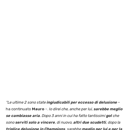
“Le ultime 2 sono state
ingiudicabili per eccesso di delusione
–
ha continuato
Mauro
-.
Io direi che, anche per lui,
sarebbe meglio
se cambiasse aria
. Dopo 3 anni in cui ha fatto tantissimi
gol
che
sono
serviti solo a vincere
, di nuovo,
altri due scudetti
, dopo la
triplice delusione in Champions
, sarebbe
meglio per lui e per la