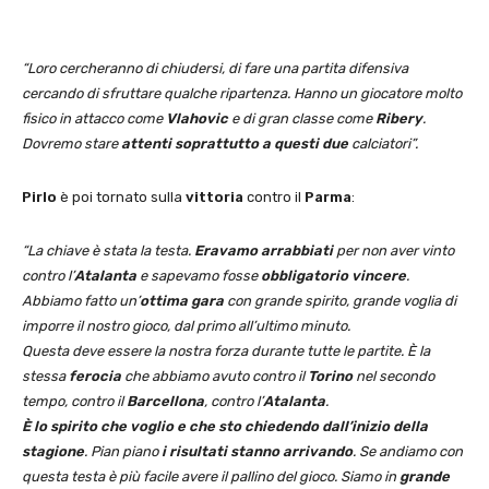
“Loro cercheranno di chiudersi, di fare una partita difensiva
cercando di sfruttare qualche ripartenza. Hanno un giocatore molto
fisico in attacco come
Vlahovic
e di gran classe come
Ribery
.
Dovremo stare
attenti soprattutto a questi due
calciatori”.
Pirlo
è poi tornato sulla
vittoria
contro il
Parma
:
“La chiave è stata la testa.
Eravamo arrabbiati
per non aver vinto
contro l’
Atalanta
e sapevamo fosse
obbligatorio vincere
.
Abbiamo fatto un’
ottima gara
con grande spirito, grande voglia di
imporre il nostro gioco, dal primo all’ultimo minuto.
Questa deve essere la nostra forza durante tutte le partite. È la
stessa
ferocia
che abbiamo avuto contro il
Torino
nel secondo
tempo, contro il
Barcellona
, contro l’
Atalanta
.
È lo spirito che voglio e che sto chiedendo dall’inizio della
stagione
. Pian piano
i risultati stanno arrivando
. Se andiamo con
questa testa è più facile avere il pallino del gioco.
Siamo in
grande