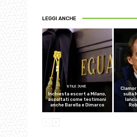
LEGGI ANCHE
STILE JUVE
Clamor
Inchiesta escort a Milano,
sulla
ascoltati come testimoni
lanci
anche Barella e Dimarco
Rob