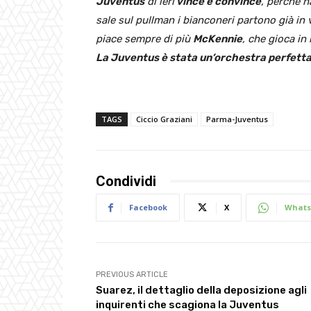
Juventus
di ieri
vince e convince
, perché 
sale sul pullman i bianconeri partono già in
piace sempre di più
McKennie
, che gioca i
La Juventus è stata un’orchestra perfett
TAGS
Ciccio Graziani
Parma-Juventus
Condividi
Facebook
X
Whats
PREVIOUS ARTICLE
Suarez, il dettaglio della deposizione agli
inquirenti che scagiona la Juventus