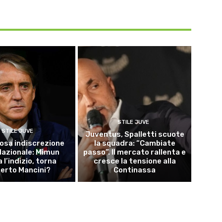
STILE JUVE
STILE JUVE
Juventus, Spalletti scuote
osa indiscrezione
la squadra: “Cambiate
 Nazionale: Mimun
passo”. Il mercato rallenta e
a l’indizio, torna
cresce la tensione alla
erto Mancini?
Continassa