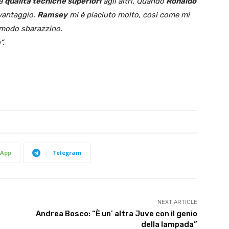
ha
qualità tecniche superiori
agli altri. Quando
Ronaldo
 vantaggio.
Ramsey
mi è piaciuto molto, così come mi
n modo sbarazzino.
a
“.
App
Telegram
NEXT ARTICLE
Andrea Bosco: “È un’ altra Juve con il genio
della lampada”