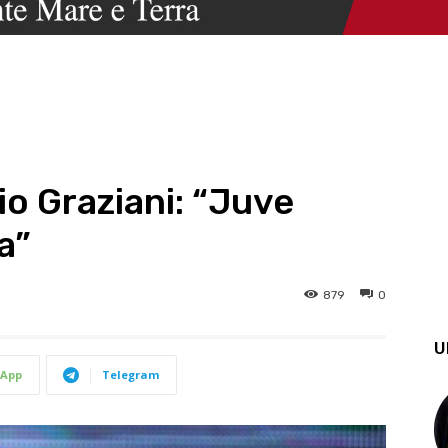
o Graziani: “Juve
a”
879
0
U
App
Telegram