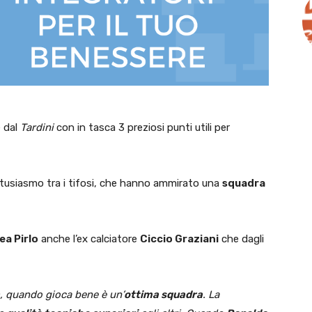
 dal
Tardini
con in tasca 3 preziosi punti utili per
ntusiasmo tra i tifosi, che hanno ammirato una
squadra
ea Pirlo
anche l’ex calciatore
Ciccio Graziani
che dagli
, quando gioca bene è un’
ottima squadra
. La