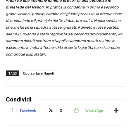
«Non c’è una «benché minima prova» di una condotta in
malafede del Napoli.
In pratica la condanna in primo e secondo
grado violano i principi cardine del giusto processo: la presunzione
di buona fede e il principio del “in dubio, pro reo”. Il Napoli sostiene
che anche se la squadra avesse ignorato il divieto e fosse partita,
alle 14,13 quando è stata raggiunta dal secondo provvedimento, «o
saremmo dovuti rientrare a Napoli o saremmo dovuti restare in
isolamento in hotel a Torino». Ma di certo la partita non si sarebbe
comunque disputata».
TAGS
Ricorso Juve Napoli
Condividi
Facebook
X
WhatsApp