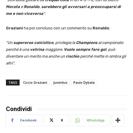
Morata
e
Ronaldo
,
sarebbero gli avversari a preoccuparsi di
me e non viceversa
“.
Graziani
ha poi concluso con un commento su
Ronaldo
:
“Un
supereroe calcistico
, privilegia la
Champions
al campionato
perché è una
vetrina
maggiore.
Vuole sempre fare gol
, può
diventare un merito ma anche un
rischio
perché mette in ombra gli
altri”.
TAGS
Ciccio Graziani
Juventus
Paulo Dybala
Condividi
Facebook
X
WhatsApp