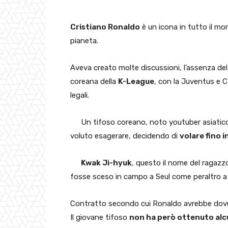
Cristiano Ronaldo
è un icona in tutto il mo
pianeta.
Aveva creato molte discussioni, l’assenza de
coreana della
K-League
, con la Juventus e C
legali.
Un tifoso coreano, noto youtuber asiatico,
voluto esagerare, decidendo di
volare fino 
Kwak Ji-hyuk
, questo il nome del ragazz
fosse sceso in campo a Seul come peraltro a 
Contratto secondo cui Ronaldo avrebbe dovu
Il giovane tifoso
non ha però ottenuto alc