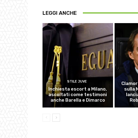
LEGGI ANCHE
STILE JUVE
Clamor
Inchiesta escort a Milano,
sulla
ascoltati come testimoni
lanci
anche Barella e Dimarco
Rob