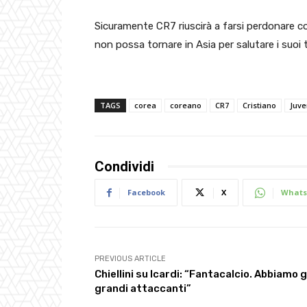
Sicuramente CR7 riuscirà a farsi perdonare c
non possa tornare in Asia per salutare i suoi t
TAGS
corea
coreano
CR7
Cristiano
Juve
Condividi
Facebook
X
Whats
PREVIOUS ARTICLE
Chiellini su Icardi: “Fantacalcio. Abbiamo g
grandi attaccanti”