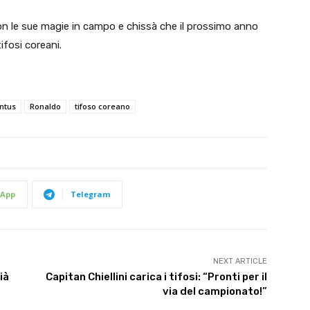
on le sue magie in campo e chissà che il prossimo anno
ifosi coreani.
ntus
Ronaldo
tifoso coreano
App
Telegram
NEXT ARTICLE
ià
Capitan Chiellini carica i tifosi: “Pronti per il
via del campionato!”