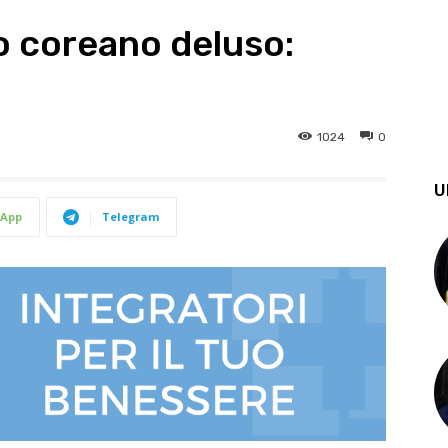
so coreano deluso:
1024
0
U
App
Telegram