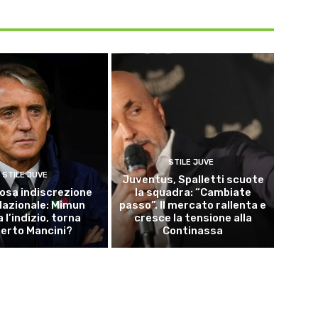
STILE JUVE
STILE JUVE
Juventus, Spalletti scuote
osa indiscrezione
la squadra: “Cambiate
 Nazionale: Mimun
passo”. Il mercato rallenta e
a l’indizio, torna
cresce la tensione alla
erto Mancini?
Continassa