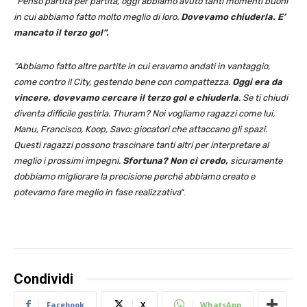
“Penso partita per partita, oggi abbiamo avuto tanti momenti buoni
in cui abbiamo fatto molto meglio di loro.
Dovevamo chiuderla. E’
mancato il terzo gol”.
“Abbiamo fatto altre partite in cui eravamo andati in vantaggio,
come contro il City, gestendo bene con compattezza.
Oggi era da
vincere, dovevamo cercare il terzo gol e chiuderla
. Se ti chiudi
diventa difficile gestirla. Thuram? Noi vogliamo ragazzi come lui,
Manu, Francisco, Koop, Savo: giocatori che attaccano gli spazi.
Questi ragazzi possono trascinare tanti altri per interpretare al
meglio i prossimi impegni.
Sfortuna? Non ci credo,
sicuramente
dobbiamo migliorare la precisione perché abbiamo creato e
potevamo fare meglio in fase realizzativa
“.
Condividi
Facebook
X
WhatsApp