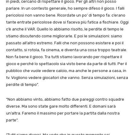
in piedi, cercano di rispettare il gioco. Per gli altri non posso
parlare. In un contesto generale, ho sempre difeso il gioco. I falli
pericolosi non vanno bene. Ricordate un po’ di tempo fa: c’erano
tante entrate pericolose dove si faceva più fatica a fischiare. Oggi
c’è anche il VAR. Quello lo abbiamo risolto, le perdite di tempo le
stiamo discutendo come migliorarle. E poi le simulazioni: siamo
passato all’altro estremo. Falli che non possono esistere e poi il
contatto, si rotola, fa cinema, e diventa una cosa troppo teatrale.
Non fa bene il gioco. Tra tutti stiamo lavorando per rispettare il
gioco e perché lo spettacolo sia visto bene da parte di tutti. Per il
pubblico che vuole vedere calcio, ma anche le persone a casa, in
tv. Vogliono vedere giocatori che vanno. Senza simulazioni, senza
perdite di tempo”.
“Non abbiamo vinto, abbiamo fatto due pareggi contro squadre
diverse. Ma sono state gare molto differenti. E domani sarà
un’altra. Faremo il massimo per portare la partita dalla nostra
parte”.
“Tutti siamo diversi. Ma vedo che in questo momento sei