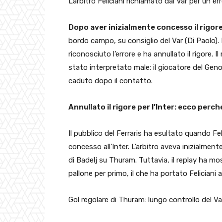
L’arbitro Feliciani richiamato dal Var per un e
Dopo aver inizialmente concesso il rigore 
bordo campo, su consiglio del Var (Di Paolo).
riconosciuto l’errore e ha annullato il rigore. 
stato interpretato male: il giocatore del Genoa
caduto dopo il contatto.
Annullato il rigore per l’Inter: ecco perch
Il pubblico del Ferraris ha esultato quando Feli
concesso all’Inter. L’arbitro aveva inizialme
di Badelj su Thuram. Tuttavia, il replay ha m
pallone per primo, il che ha portato Feliciani 
Gol regolare di Thuram: lungo controllo del Va