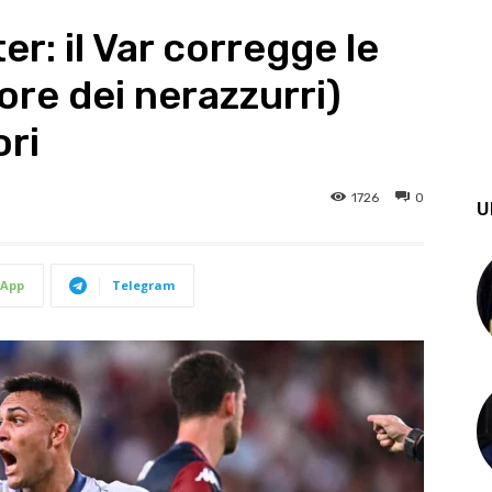
r: il Var corregge le
vore dei nerazzurri)
ori
1726
0
U
App
Telegram