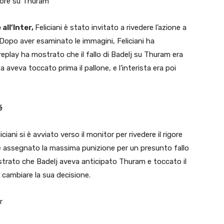
rrore su Thuram
all’Inter,
Feliciani è stato invitato a rivedere l’azione a
 Dopo aver esaminato le immagini, Feliciani ha
Il replay ha mostrato che il fallo di Badelj su Thuram era
 aveva toccato prima il pallone, e l’interista era poi
é
ciani si è avviato verso il monitor per rivedere il rigore
nte assegnato la massima punizione per un presunto fallo
ostrato che Badelj aveva anticipato Thuram e toccato il
a cambiare la sua decisione.
r