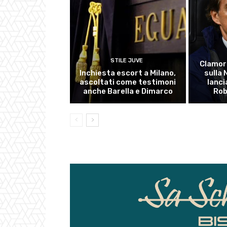
STILE JUVE
Clamor
Inchiesta escort a Milano,
sulla
ascoltati come testimoni
lanci
anche Barella e Dimarco
Rob