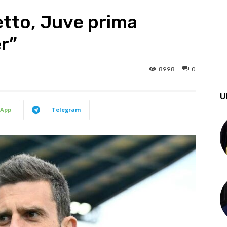
etto, Juve prima
er”
8998
0
U
App
Telegram