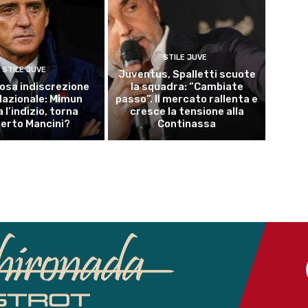
STILE JUVE
STILE JUVE
Juventus, Spalletti scuote
osa indiscrezione
la squadra: “Cambiate
 Nazionale: Mimun
passo”. Il mercato rallenta e
a l’indizio, torna
cresce la tensione alla
erto Mancini?
Continassa