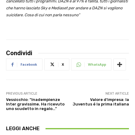
cancellato tutti i programmi. DAZN è al 97% è fallita, tutti i giornalisti
che hanno lasciato Sky e Mediaset per andare a DAZN si vogliono
suicidare. Cosa di cui non parla nessuno”
Condividi
Facebook
X
WhatsApp
PREVIOUS ARTICLE
NEXT ARTICLE
Vessicchio: “Inadempienze
Valore d’impresa: la
Inter gravissime. Ha ricevuto
Juventus é la prima italiana
uno scudetto in regalo…”
LEGGI ANCHE