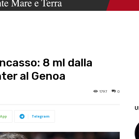
incasso: 8 ml dalla
nter al Genoa
1797
0
U
App
Telegram