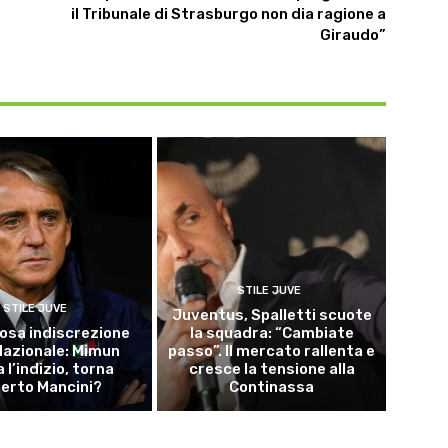
il Tribunale di Strasburgo non dia ragione a
Giraudo”
STILE JUVE
STILE JUVE
Juventus, Spalletti scuote
osa indiscrezione
la squadra: “Cambiate
 Nazionale: Mimun
passo”. Il mercato rallenta e
a l’indizio, torna
cresce la tensione alla
erto Mancini?
Continassa