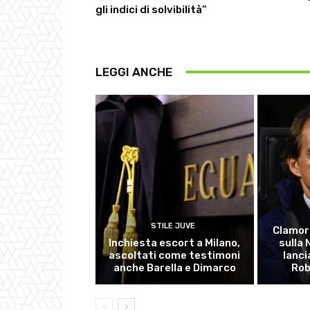
gli indici di solvibilità”
LEGGI ANCHE
STILE JUVE
Clamor
Inchiesta escort a Milano,
sulla
ascoltati come testimoni
lanci
anche Barella e Dimarco
Rob