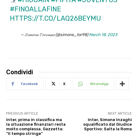
#FINOALLAFINE
HTTPS://T.CO/LAQ26BEYMU
— 𝓢𝓲𝓶𝓸𝓷𝓮 𝓣𝓸𝓻𝓬𝓪𝓼𝓲𝓸 (@simone_tor98)
March 18, 2023
Condividi
Facebook
X
WhatsApp
PREVIOUS ARTICLE
NEXT ARTICLE
Inter, prima in classifica ma
Inter, Simone Inzaghi
la situazione finanziari resta
squalificato dal Giudice
molto complessa. Gazzetta:
Sportivo: Salta la Roma
“Il tempo stringe”