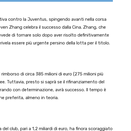
cativa contro la Juventus, spingendo avanti nella corsa
teven Zhang celebra il successo dalla Cina. Zhang, che
revede di tornare solo dopo aver risolto definitivamente
 rivela essere più urgente persino della lotta per il titolo.
il rimborso di circa 385 milioni di euro (275 milioni più
e. Tuttavia, presto si saprà se il rifinanziamento del
orando con determinazione, avrà successo. Il tempo è
ne preferita, almeno in teoria.
el club, pari a 1,2 miliardi di euro, ha finora scoraggiato