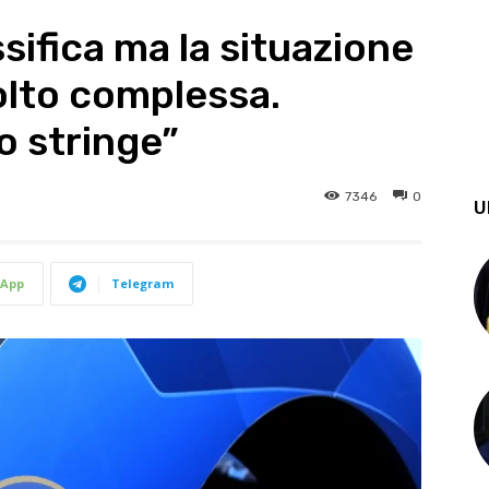
ssifica ma la situazione
olto complessa.
o stringe”
7346
0
U
App
Telegram