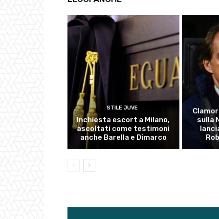
STILE JUVE
Clamor
Inchiesta escort a Milano,
sulla
ascoltati come testimoni
lanci
anche Barella e Dimarco
Rob