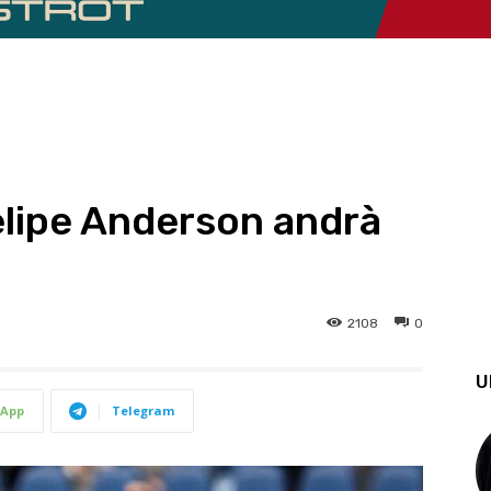
elipe Anderson andrà
2108
0
U
App
Telegram