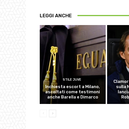
LEGGI ANCHE
STILE JUVE
Clamor
Inchiesta escort a Milano,
sulla
ascoltati come testimoni
lanci
anche Barella e Dimarco
Rob