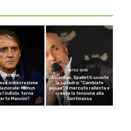
STILE JUVE
STILE JUVE
Juventus, Spalletti scuote
osa indiscrezione
la squadra: “Cambiate
 Nazionale: Mimun
passo”. Il mercato rallenta e
a l’indizio, torna
cresce la tensione alla
erto Mancini?
Continassa