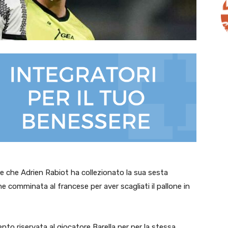
de che Adrien Rabiot ha collezionato la sua sesta
e comminata al francese per aver scagliati il pallone in
ento riservata al giocatore Barella per per la stessa