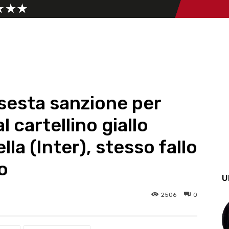
 sesta sanzione per
l cartellino giallo
la (Inter), stesso fallo
o
U
2506
0