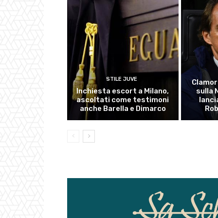
STILE JUVE
Clamor
Inchiesta escort a Milano,
sulla
ascoltati come testimoni
lanci
anche Barella e Dimarco
Rob