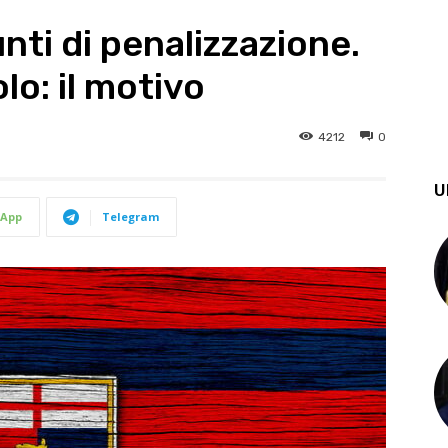
nti di penalizzazione.
lo: il motivo
4212
0
U
App
Telegram