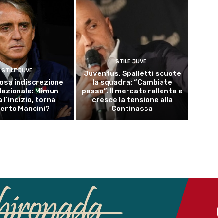
STILE JUVE
STILE JUVE
Juventus, Spalletti scuote
osa indiscrezione
la squadra: “Cambiate
 Nazionale: Mimun
passo”. Il mercato rallenta e
a l’indizio, torna
cresce la tensione alla
erto Mancini?
Continassa