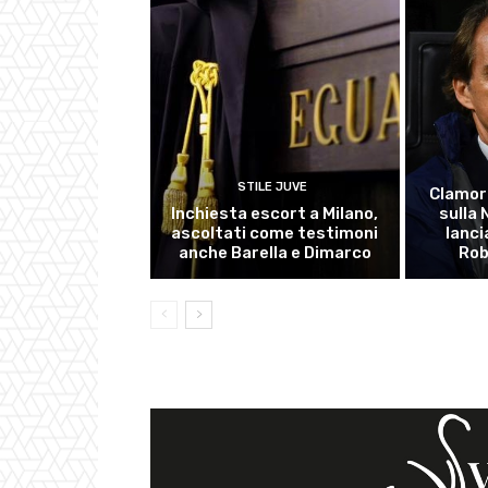
STILE JUVE
Clamor
Inchiesta escort a Milano,
sulla
ascoltati come testimoni
lanci
anche Barella e Dimarco
Rob