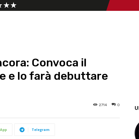
ncora: Convoca il
 e lo farà debuttare
2714
0
U
App
Telegram