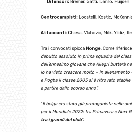
Difensori:
Bremer, Gatti, Danilo, Huijsen
Centrocampisti:
Locatelli, Kostic, McKennie
Attaccanti:
Chiesa, Vlahovic, Milik, Yildiz, Ili
Tra i convocati spicca
Nonge.
Come riferisce
debutto assoluto in prima squadra del classe 
dell’ennesimo giovane che Allegri butterà ne
lo ha visto crescere molto – in allenamento – 
e Pogba il classe 2005 si è ritrovato stabil
a partire dallo scorso anno”.
“
Il belga era stato già protagonista nelle am
per il Mondiale 2022: tra Primavera e Next 
tra i grandi del club
“.