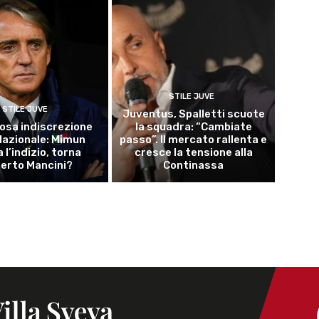
STILE JUVE
STILE JUVE
Juventus, Spalletti scuote
osa indiscrezione
la squadra: “Cambiate
 Nazionale: Mimun
passo”. Il mercato rallenta e
a l’indizio, torna
cresce la tensione alla
erto Mancini?
Continassa