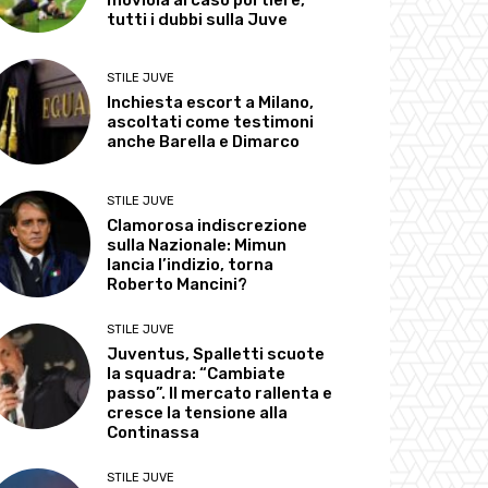
moviola al caso portiere,
tutti i dubbi sulla Juve
STILE JUVE
Inchiesta escort a Milano,
ascoltati come testimoni
anche Barella e Dimarco
STILE JUVE
Clamorosa indiscrezione
sulla Nazionale: Mimun
lancia l’indizio, torna
Roberto Mancini?
STILE JUVE
Juventus, Spalletti scuote
la squadra: “Cambiate
passo”. Il mercato rallenta e
cresce la tensione alla
Continassa
STILE JUVE