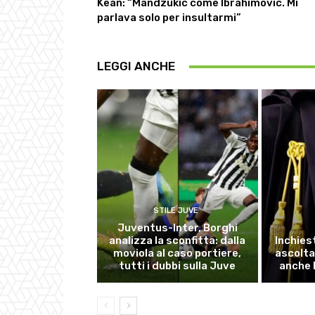
Kean: “Mandzukic come Ibrahimovic. Mi
parlava solo per insultarmi”
LEGGI ANCHE
STILE JUVE
Juventus-Inter, Borghi
analizza la sconfitta: dalla
Inchies
moviola al caso portiere,
ascolta
tutti i dubbi sulla Juve
anche 