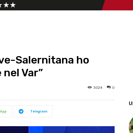
ve-Salernitana ho
 nel Var”
3024
0
U
App
Telegram