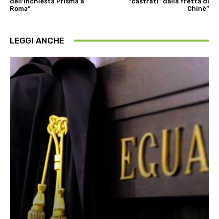
dell’inchiesta Prisma a
“castrati” dalla fretta di
Roma”
Chinè”
LEGGI ANCHE