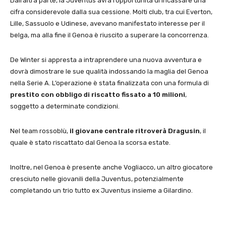
Dall’altra parte, la Juventus avrà l’opportunità di incassare una
cifra considerevole dalla sua cessione. Molti club, tra cui Everton,
Lille, Sassuolo e Udinese, avevano manifestato interesse per il
belga, ma alla fine il Genoa è riuscito a superare la concorrenza.
De Winter si appresta a intraprendere una nuova avventura e
dovrà dimostrare le sue qualità indossando la maglia del Genoa
nella Serie A. L’operazione è stata finalizzata con una formula di
prestito con obbligo di riscatto fissato a 10 milioni
,
soggetto a determinate condizioni.
Nel team rossoblù,
il giovane centrale ritroverà Dragusin
, il
quale è stato riscattato dal Genoa la scorsa estate.
Inoltre, nel Genoa è presente anche Vogliacco, un altro giocatore
cresciuto nelle giovanili della Juventus, potenzialmente
completando un trio tutto ex Juventus insieme a Gilardino.