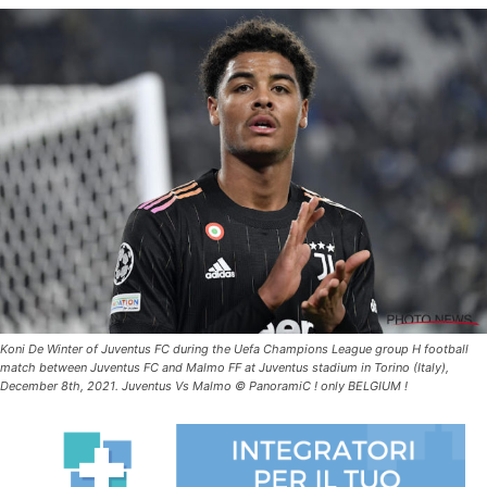
Koni De Winter of Juventus FC during the Uefa Champions League group H football
match between Juventus FC and Malmo FF at Juventus stadium in Torino (Italy),
December 8th, 2021. Juventus Vs Malmo © PanoramiC ! only BELGIUM !