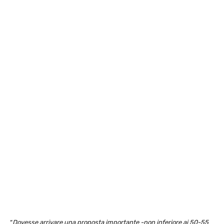
“
Dovesse arrivare una proposta importante -non inferiore ai 50-55