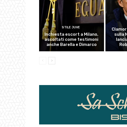
STILE JUVE
Clamor
Inchiesta escort a Milano,
sulla
ascoltati come testimoni
lanci
anche Barella e Dimarco
Rob