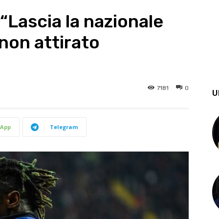
 “Lascia la nazionale
non attirato
7181
0
U
App
Telegram