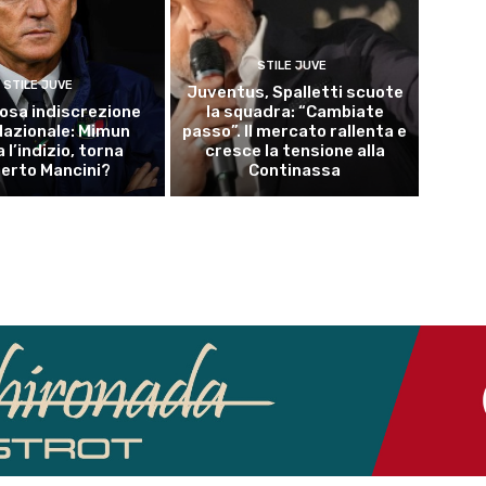
STILE JUVE
STILE JUVE
Juventus, Spalletti scuote
osa indiscrezione
la squadra: “Cambiate
 Nazionale: Mimun
passo”. Il mercato rallenta e
a l’indizio, torna
cresce la tensione alla
erto Mancini?
Continassa