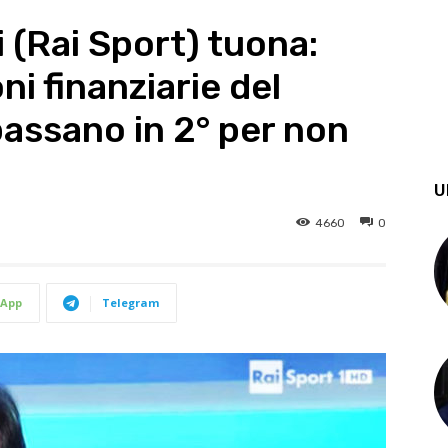
 (Rai Sport) tuona:
ni finanziarie del
assano in 2° per non
U
4660
0
App
Telegram