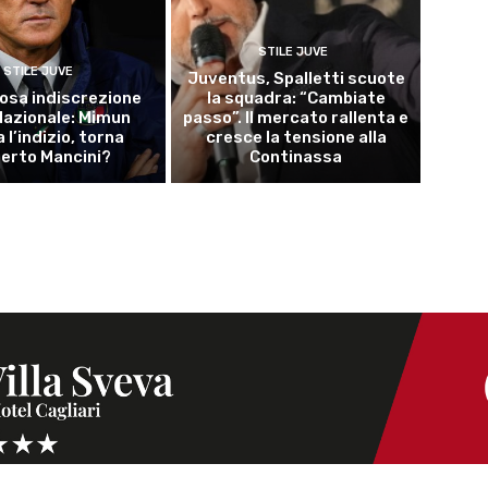
STILE JUVE
STILE JUVE
Juventus, Spalletti scuote
osa indiscrezione
la squadra: “Cambiate
 Nazionale: Mimun
passo”. Il mercato rallenta e
a l’indizio, torna
cresce la tensione alla
erto Mancini?
Continassa