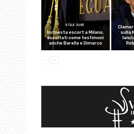
STILE JUVE
Clamor
Inchiesta escort a Milano,
sulla
ascoltati come testimoni
lanci
anche Barella e Dimarco
Rob