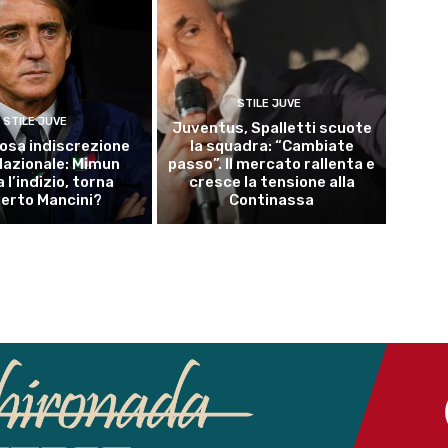
STILE JUVE
STILE JUVE
Juventus, Spalletti scuote
osa indiscrezione
la squadra: “Cambiate
 Nazionale: Mimun
passo”. Il mercato rallenta e
a l’indizio, torna
cresce la tensione alla
erto Mancini?
Continassa