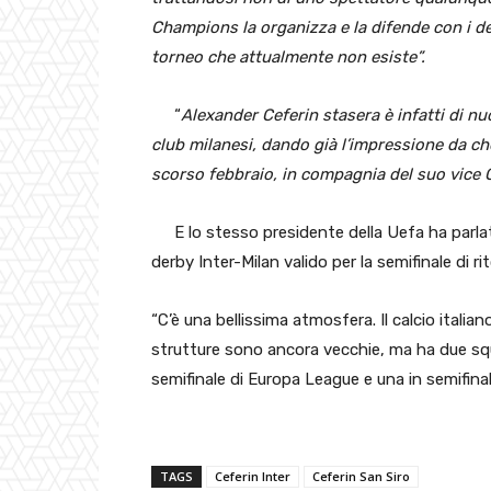
Champions la organizza e la difende con i de
torneo che attualmente non esiste”.
“
Alexander Ceferin stasera è infatti di nu
club milanesi, dando già l’impressione da ch
scorso febbraio, in compagnia del suo vice G
E lo stesso presidente della Uefa ha parlat
derby Inter-Milan valido per la semifinale di 
“C’è una bellissima atmosfera. Il calcio italia
strutture sono ancora vecchie, ma ha due sq
semifinale di Europa League e una in semifinal
TAGS
Ceferin Inter
Ceferin San Siro