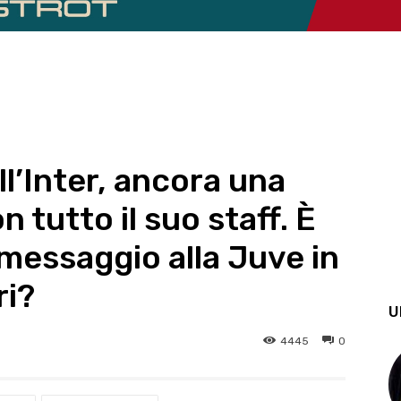
ll’Inter, ancora una
n tutto il suo staff. È
 messaggio alla Juve in
ri?
U
4445
0