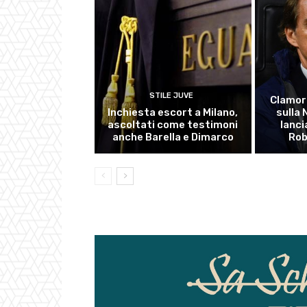
STILE JUVE
Clamor
Inchiesta escort a Milano,
sulla
ascoltati come testimoni
lanci
anche Barella e Dimarco
Rob