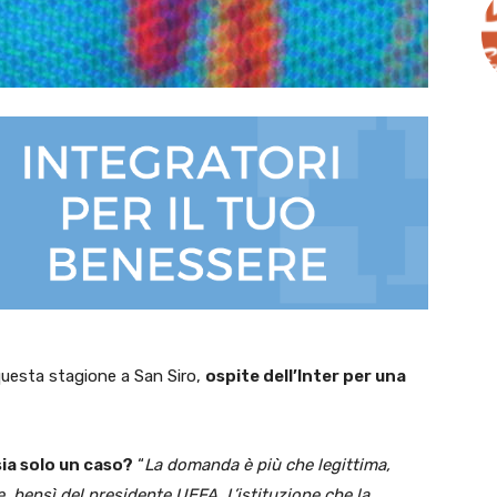
questa stagione a San Siro,
ospite dell’Inter per una
sia solo un caso?
“
La domanda è più che legittima,
 bensì del presidente UEFA. L’istituzione che la