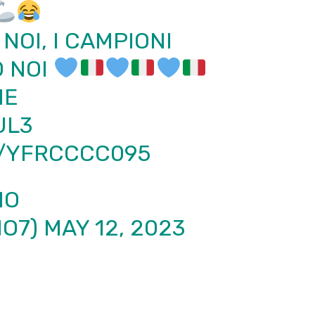
 NOI, I CAMPIONI
O NOI
NE
UL3
M/YFRCCCC095
NO
NO7)
MAY 12, 2023