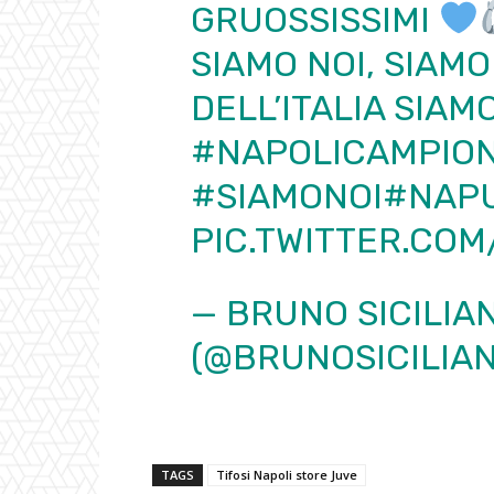
GRUOSSISSIMI
SIAMO NOI, SIAMO
DELL’ITALIA SIAM
#NAPOLICAMPIO
#SIAMONOI
#NAP
PIC.TWITTER.CO
— BRUNO SICILIA
(@BRUNOSICILIA
TAGS
Tifosi Napoli store Juve