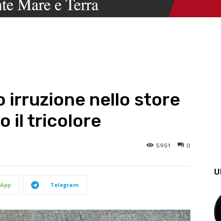
o irruzione nello store
 il tricolore
5951
0
U
App
Telegram