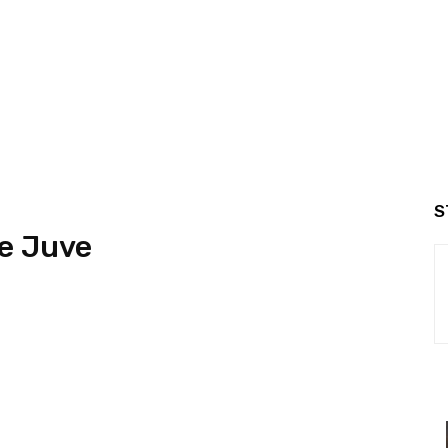
S
re Juve