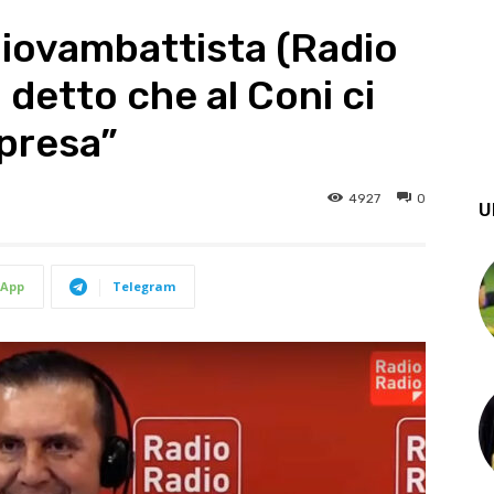
Giovambattista (Radio
 detto che al Coni ci
rpresa”
4927
0
U
App
Telegram