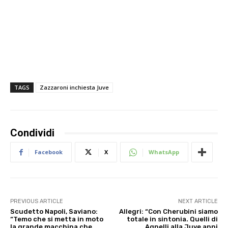
TAGS
Zazzaroni inchiesta Juve
Condividi
Facebook
X
WhatsApp
PREVIOUS ARTICLE
NEXT ARTICLE
Scudetto Napoli, Saviano:
Allegri: “Con Cherubini siamo
“Temo che si metta in moto
totale in sintonia. Quelli di
la grande macchina che
Agnelli alla Juve anni