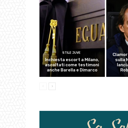
STILE JUVE
Clamor
Inchiesta escort a Milano,
sulla
ascoltati come testimoni
lanci
anche Barella e Dimarco
Rob