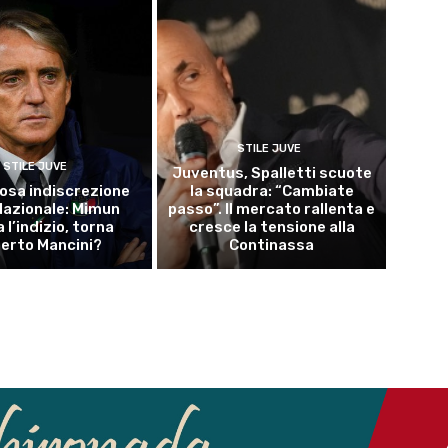
STILE JUVE
STILE JUVE
Juventus, Spalletti scuote
osa indiscrezione
la squadra: “Cambiate
 Nazionale: Mimun
passo”. Il mercato rallenta e
a l’indizio, torna
cresce la tensione alla
erto Mancini?
Continassa