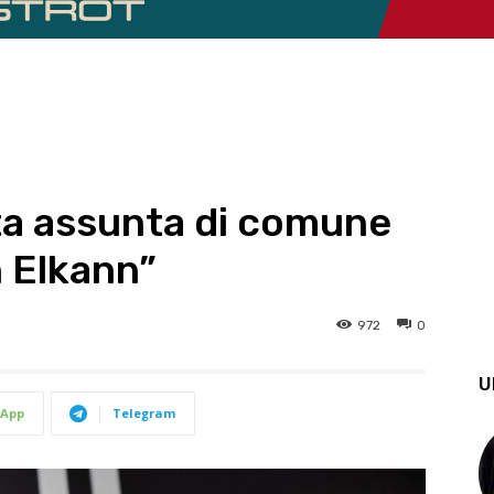
lta assunta di comune
 Elkann”
972
0
U
App
Telegram