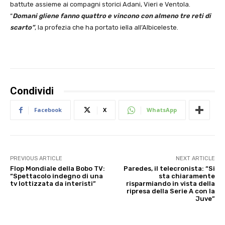
battute assieme ai compagni storici Adani, Vieri e Ventola.
“
Domani gliene fanno quattro e vincono con almeno tre reti di
scarto”
, la profezia che ha portato iella all’Albiceleste.
Condividi
Facebook
X
WhatsApp
PREVIOUS ARTICLE
NEXT ARTICLE
Flop Mondiale della Bobo TV:
Paredes, il telecronista: “Si
“Spettacolo indegno di una
sta chiaramente
tv lottizzata da interisti”
risparmiando in vista della
ripresa della Serie A con la
Juve”