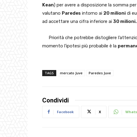
Kean
) per avere a disposizione la somma per p
valutano
Paredes
intorno ai
20 milioni
di eu
ad accettare una cifra inferiore ai
30 milioni.
Priorità che potrebbe distogliere l’attenz
momento l’ipotesi più probabile è la
perman
TAGS
mercato Juve
Paredes Juve
Condividi
Facebook
X
Whats