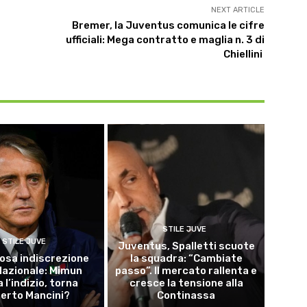
NEXT ARTICLE
Bremer, la Juventus comunica le cifre
ufficiali: Mega contratto e maglia n. 3 di
Chiellini
STILE JUVE
STILE JUVE
Juventus, Spalletti scuote
osa indiscrezione
la squadra: “Cambiate
 Nazionale: Mimun
passo”. Il mercato rallenta e
a l’indizio, torna
cresce la tensione alla
erto Mancini?
Continassa