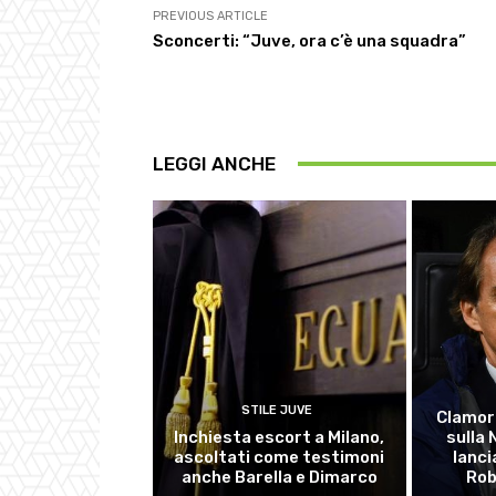
PREVIOUS ARTICLE
Sconcerti: “Juve, ora c’è una squadra”
LEGGI ANCHE
STILE JUVE
Clamor
Inchiesta escort a Milano,
sulla
ascoltati come testimoni
lanci
anche Barella e Dimarco
Rob