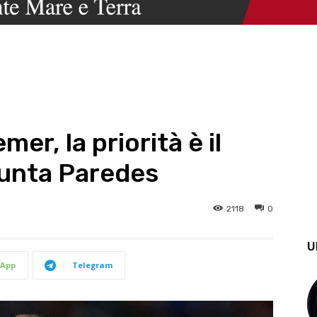
er, la priorità è il
punta Paredes
2118
0
U
App
Telegram