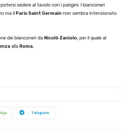
otersi sedere al tavolo con i parigini. I bianconeri
ro ma il
Paris Saint Germain
non sembra intenzionato
ione dei bianconeri da
Nicolò Zaniolo
, per il quale al
enza
alla
Roma
.
App
Telegram